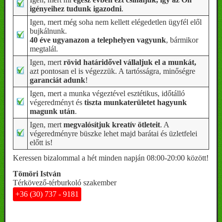
igényeihez tudunk igazodni
.
Igen, mert még soha nem kellett elégedetlen ügyfél elől
bujkálnunk.
40 éve ugyanazon a telephelyen vagyunk
, bármikor
megtalál.
Igen, mert
rövid határidővel vállaljuk el a munkát,
azt pontosan el is végezzük. A tartósságra, minőségre
garanciát adunk
!
Igen, mert a munka végeztével esztétikus, időtálló
végeredményt és
tiszta munkaterületet hagyunk
magunk után
.
Igen, mert
megvalósítjuk kreatív ötleteit
. A
végeredményre büszke lehet majd barátai és üzletfelei
előtt is!
Keressen bizalommal a hét minden napján 08:00-20:00 között!
Tömöri István
Térkövező-térburkoló szakember
+36 (30) 737 - 9181