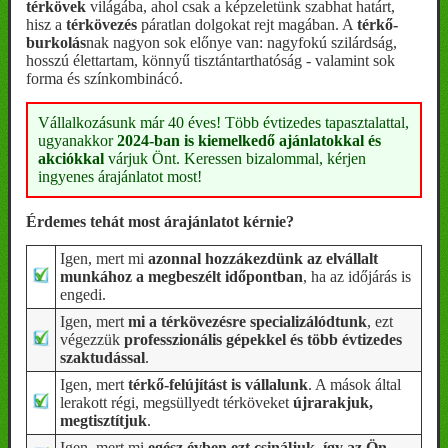
térkövek
világába, ahol csak a képzeletünk szabhat határt,
hisz a
térkövezés
páratlan dolgokat rejt magában. A
térkő-
burkolás
nak nagyon sok előnye van: nagyfokú szilárdság,
hosszú élettartam, könnyű tisztántarthatóság - valamint sok
forma és színkombinácó.
Vállalkozásunk már 40 éves! Több évtizedes tapasztalattal,
ugyanakkor
2024-ban is kiemelkedő ajánlatokkal és
akciókkal
várjuk Önt. Keressen bizalommal, kérjen
ingyenes árajánlatot most!
Érdemes tehát most árajánlatot kérnie?
Igen, mert mi
azonnal hozzákezdünk az elvállalt
munkához a megbeszélt időpontban
, ha az időjárás is
engedi.
Igen, mert
mi a térkövezésre specializálódtunk
, ezt
végezzük
professzionális gépekkel és több évtizedes
szaktudással
.
Igen, mert
térkő-felújítást is vállalunk
. A mások által
lerakott régi, megsüllyedt térköveket
újrarakjuk,
megtisztítjuk
.
Igen, mert mi
egész évben ezt csináljuk, így az Ön