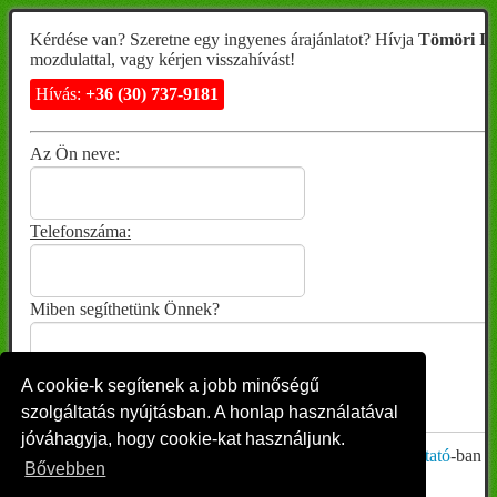
Kérdése van? Szeretne egy ingyenes árajánlatot? Hívja
Tömöri Is
mozdulattal, vagy kérjen visszahívást!
Hívás:
+36 (30) 737-9181
Az Ön neve:
Telefonszáma:
Miben segíthetünk Önnek?
A cookie-k segítenek a jobb minőségű
szolgáltatás nyújtásban. A honlap használatával
jóváhagyja, hogy cookie-kat használjunk.
Megismertem és elfogadom az
Adatvédelmi Tájékoztató
-ban le
Bővebben
Visszahívást kérek