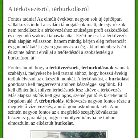
A térkövezésről, térburkolásról
Fontos tudnia! Az elmúlt években nagyon sok új építőipari
vállalkozás indult a családi támogatások miatt, de egy részük
nem rendelkezik a térkövezéshez szükséges profi eszközökkel
és elegendő szakmai tapasztalattal. Ezért ne csak a térkövezés
árak alapján válasszon, hanem mindig kérjen elég referenciát
és garanciákat! Legyen gyanús az a cég, aki mindenhez is ért,
és szinte bármit elvállal a tetőfedéstől a szobafestésig a
burkoláson át!
Fontos tudni, hogy a
térkövezésnek
,
térburkolásnak
vannak
szabályai, melyeket be kell tartani ahhoz, hogy hosszú évekig
tudjuk élvezni az elkészült munkát. A térkőrakást, a
burkolást
gondosan kell megtervezni amiben készséggel segítünk. El
kell döntenünk milyen terhelésnek lesz kitéve a térkövezés.
Más alapkialakítás kell gyalogos, személyautó és kisteherautó
forgalom alá. A
térburkolás
, térkövezés nagyon fontos része a
megfelelő vízelvezetés, amiről gondoskodnunk kell. Ami
szintén nagyon fontos az a megfelelő szegélykőválasztás
hiszen ez garantálja, hogy semmilyen irányba ne tudjon
elmozdulni az elkészült
burkolat
.